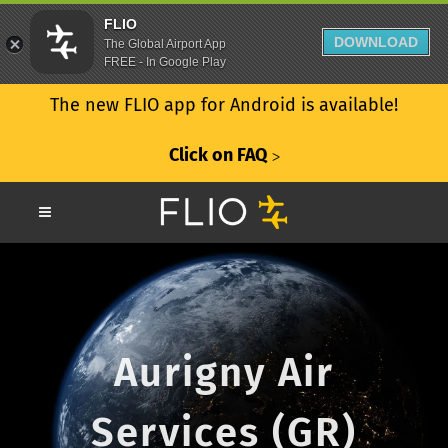
FLIO
DOWNLOAD
The Global Airport App
FREE - In Google Play
The new FLIO app for Android is available!
Click on FAQ
ᐳ
Aurigny Air
Services (GR)