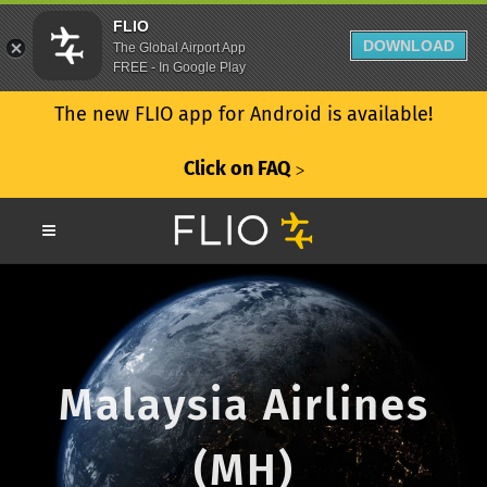
FLIO
DOWNLOAD
The Global Airport App
FREE - In Google Play
The new FLIO app for Android is available!
Click on FAQ
ᐳ
Malaysia Airlines
(MH)