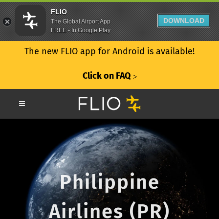
FLIO
DOWNLOAD
The Global Airport App
FREE - In Google Play
The new FLIO app for Android is available!
Click on FAQ
ᐳ
Philippine
Airlines (PR)