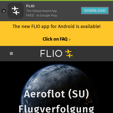
FLIO
DOWNLOAD
The Global Airport App
FREE - In Google Play
The new FLIO app for Android is available!
Click on FAQ
ᐳ
Aeroflot (SU)
Flugverfolgung