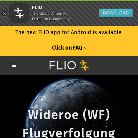
FLIO
DOWNLOAD
The Global Airport App
FREE - In Google Play
The new FLIO app for Android is available!
Click on FAQ
ᐳ
Wideroe (WF)
Flugverfolgung