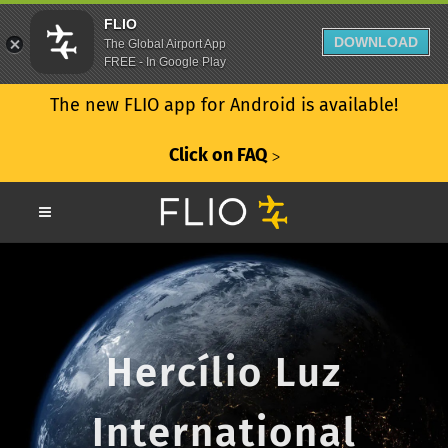
FLIO
DOWNLOAD
The Global Airport App
FREE - In Google Play
The new FLIO app for Android is available!
Click on FAQ
ᐳ
Hercílio Luz
International