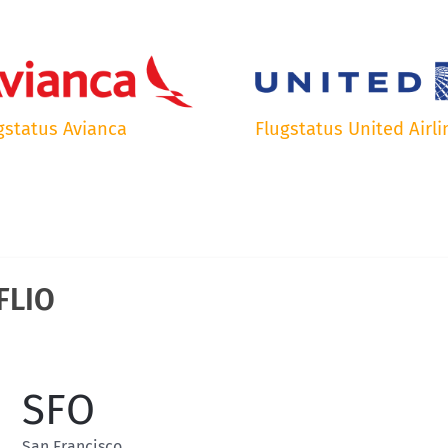
gstatus Avianca
Flugstatus United Airli
FLIO
SFO
San Francisco