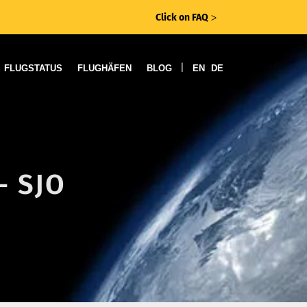
Click on FAQ
ᐳ
|
FLUGSTATUS
FLUGHÄFEN
BLOG
EN
DE
- SJO