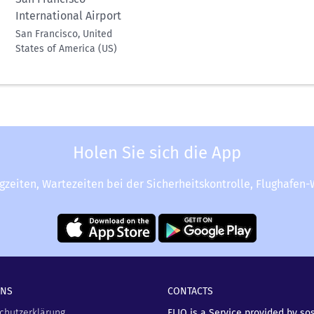
International Airport
San Francisco, United
States of America (US)
Holen Sie sich die App
ugzeiten, Wartezeiten bei der Sicherheitskontrolle, Flughafen
UNS
CONTACTS
chutzerklärung
FLIO is a Service provided by so