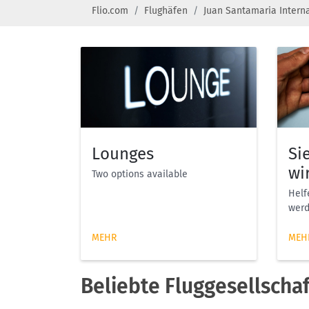
Flio.com
Flughäfen
Juan Santamaria Interna
Lounges
Si
wi
Two options available
Helf
werd
MEHR
MEH
Beliebte Fluggesellscha