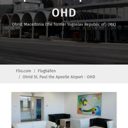
OHD
Ohrid, Macedonia (the former Yugoslav Republic of) (MK)
Flio.com
Flughäfen
Ohrid St. Paul the Apostle Airport - OHD