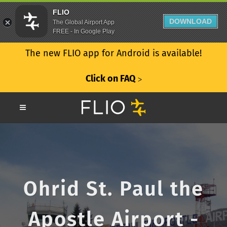
FLIO
DOWNLOAD
The Global Airport App
FREE - In Google Play
The new FLIO app for Android is available!
Click on FAQ
ᐳ
Ohrid St. Paul the
Apostle Airport -