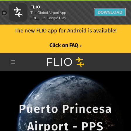
FLIO
DOWNLOAD
The Global Airport App
FREE - In Google Play
The new FLIO app for Android is available!
Click on FAQ
ᐳ
Puerto Princesa
Airport - PPS