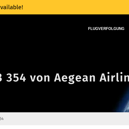
vailable!
FLUGVERFOLGUNG
3 354 von Aegean Airli
54