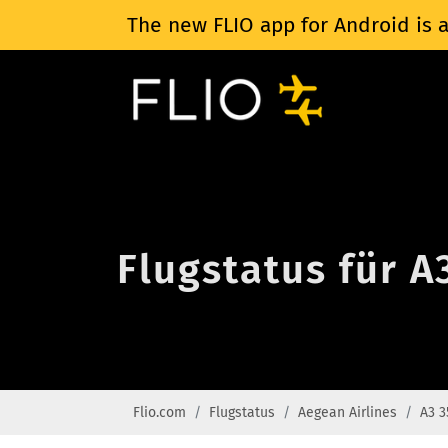
The new FLIO app for Android is a
Flugstatus für A
Flio.com
Flugstatus
Aegean Airlines
A3 3