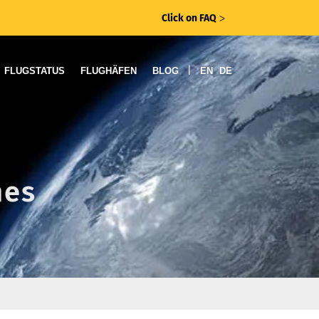
Click on FAQ
ᐳ
|
FLUGSTATUS
FLUGHÄFEN
BLOG
EN
DE
nes