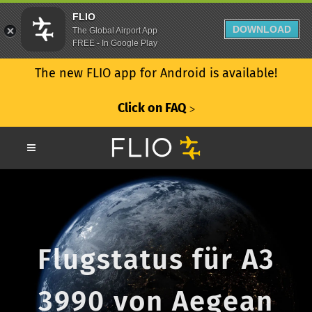
FLIO
DOWNLOAD
The Global Airport App
FREE - In Google Play
The new FLIO app for Android is available!
Click on FAQ
ᐳ
Flugstatus für A3
3990 von Aegean