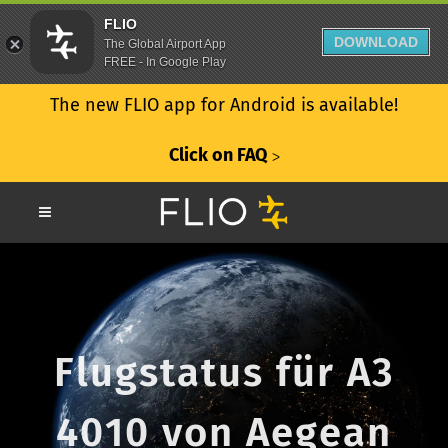
FLIO
DOWNLOAD
The Global Airport App
FREE - In Google Play
The new FLIO app for Android is available!
Click on FAQ
ᐳ
Flugstatus für A3
4010 von Aegean