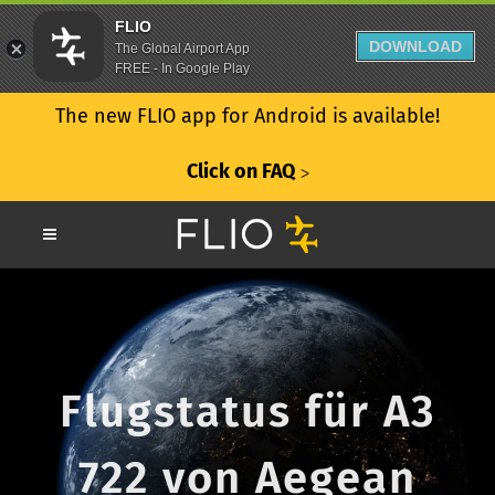
FLIO
DOWNLOAD
The Global Airport App
FREE - In Google Play
The new FLIO app for Android is available!
Click on FAQ
ᐳ
Flugstatus für A3
722 von Aegean