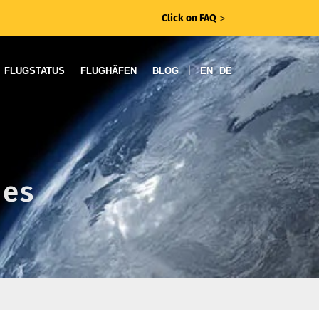
Click on FAQ
ᐳ
|
FLUGSTATUS
FLUGHÄFEN
BLOG
EN
DE
nes