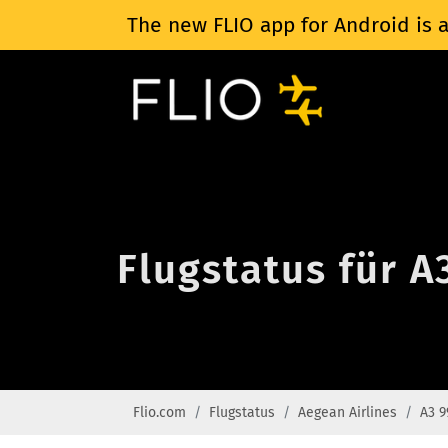
The new FLIO app for Android is a
Flugstatus für A
Flio.com
Flugstatus
Aegean Airlines
A3 9