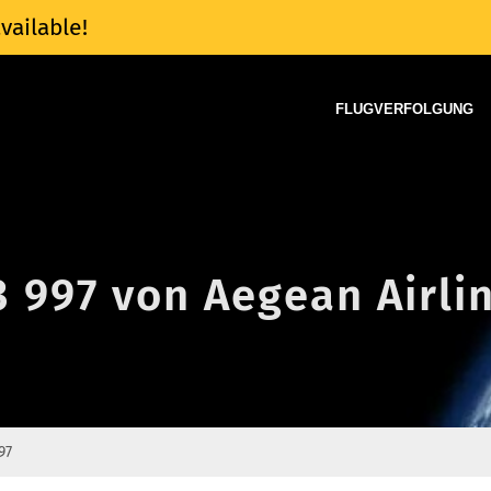
vailable!
FLUGVERFOLGUNG
3 997 von Aegean Airli
97