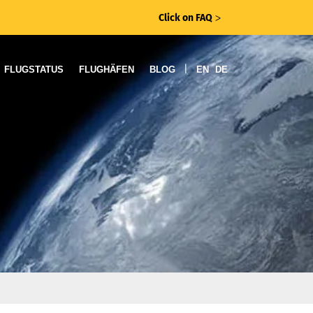
Click on FAQ
ᐳ
|
FLUGSTATUS
FLUGHÄFEN
BLOG
EN
DE