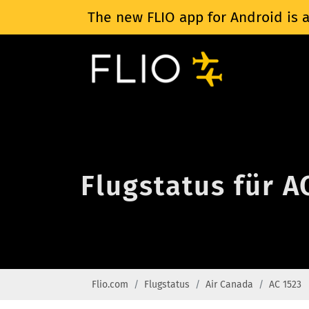
The new FLIO app for Android is a
Flugstatus für A
Flio.com
Flugstatus
Air Canada
AC 1523