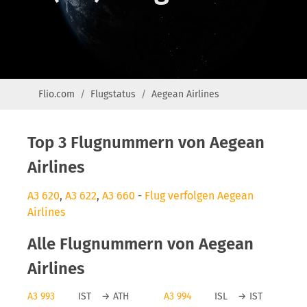
Flio.com
Flugstatus
Aegean Airlines
Top 3 Flugnummern von Aegean
Airlines
A3 620
,
A3 622
,
A3 660
-
Flug verfolgen Aegean
Airlines
Alle Flugnummern von Aegean
Airlines
A3 993
IST
→
ATH
A3 994
ISL
→
IST