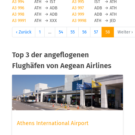
A3 994
ATH
→
IST
A3 995
IST
→
ATH
A3 996
ATH
→
ADB
A3 997
ADB
→
ATH
A3 998
ATH
→
ADB
A3 999
ADB
→
ATH
A3 9991
ATH
→
XXX
A3 9998
ATH
→
JED
‹ Zurück
1
…
54
55
56
57
58
Weiter ›
Top 3 der angeflogenen
Flughäfen von Aegean Airlines
Athens International Airport