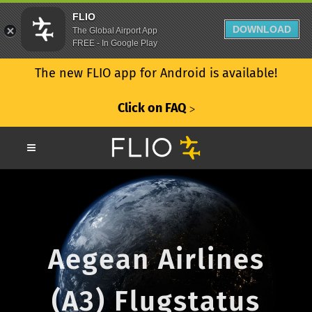
FLIO
DOWNLOAD
The Global Airport App
FREE - In Google Play
The new FLIO app for Android is available!
Click on FAQ
ᐳ
Aegean Airlines
(A3) Flugstatus