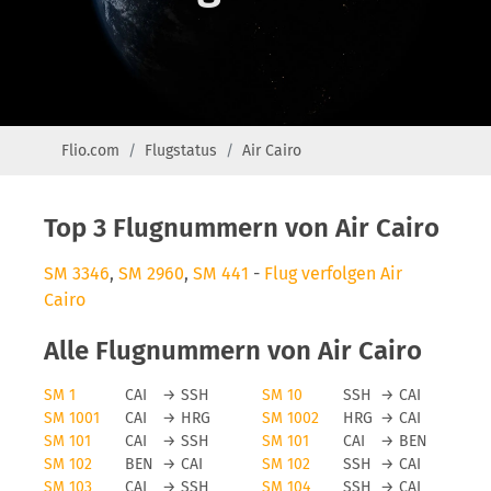
Flio.com
Flugstatus
Air Cairo
Top 3 Flugnummern von Air Cairo
SM 3346
,
SM 2960
,
SM 441
-
Flug verfolgen Air
Cairo
Alle Flugnummern von Air Cairo
SM 1
CAI
→
SSH
SM 10
SSH
→
CAI
SM 1001
CAI
→
HRG
SM 1002
HRG
→
CAI
SM 101
CAI
→
SSH
SM 101
CAI
→
BEN
SM 102
BEN
→
CAI
SM 102
SSH
→
CAI
SM 103
CAI
→
SSH
SM 104
SSH
→
CAI