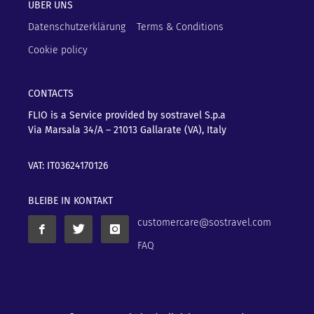
ÜBER UNS
Datenschutzerklärung
Terms & Conditions
Cookie policy
CONTACTS
FLIO is a Service provided by sostravel S.p.a
Via Marsala 34/A – 21013
Gallarate (VA), Italy
VAT: IT03624170126
BLEIBE IN KONTAKT
customercare@sostravel.com
FAQ