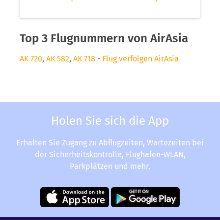
Top 3 Flugnummern von AirAsia
AK 720
,
AK 582
,
AK 718
-
Flug verfolgen AirAsia
Holen Sie sich die App
Erhalten Sie Zugang zu Abflugzeiten, Wartezeiten bei
der Sicherheitskontrolle, Flughafen-WLAN,
Parkplätzen und mehr.