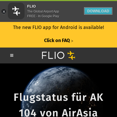
FLIO
DOWNLOAD
The Global Airport App
FREE - In Google Play
The new FLIO app for Android is available!
Click on FAQ
ᐳ
Flugstatus für AK
104 von AirAsia