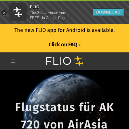
FLIO
DOWNLOAD
The Global Airport App
FREE - In Google Play
The new FLIO app for Android is available!
Click on FAQ
ᐳ
Flugstatus für AK
720 von AirAsia