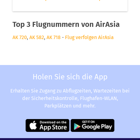
Top 3 Flugnummern von AirAsia
AK 720
,
AK 582
,
AK 718
-
Flug verfolgen AirAsia
Holen Sie sich die App
Erhalten Sie Zugang zu Abflugzeiten, Wartezeiten bei
der Sicherheitskontrolle, Flughafen-WLAN,
Parkplätzen und mehr.