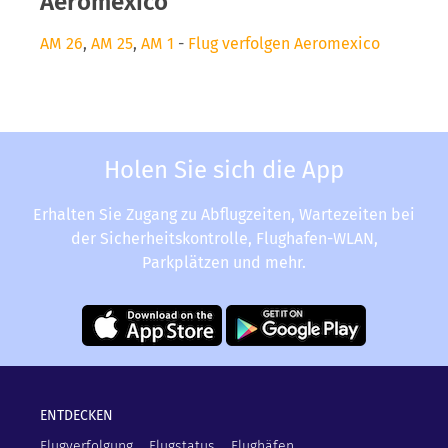
Aeromexico
AM 26
,
AM 25
,
AM 1
-
Flug verfolgen Aeromexico
Holen Sie sich die App
Erhalten Sie Zugang zu Abflugzeiten, Wartezeiten bei
der Sicherheitskontrolle, Flughafen-WLAN,
Parkplätzen und mehr.
ENTDECKEN
Flugverfolgung
Flugstatus
Flughäfen