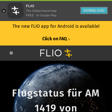
FLIO
DOWNLOAD
The Global Airport App
FREE - In Google Play
The new FLIO app for Android is available!
Click on FAQ
ᐳ
Flugstatus für AM
1419 von