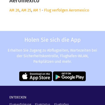
Aeromexico
AM 26
,
AM 25
,
AM 1
-
Flug verfolgen Aeromexico
Holen Sie sich die App
Erhalten Sie Zugang zu Abflugzeiten, Wartezeiten bei
der Sicherheitskontrolle, Flughafen-WLAN,
Parkplätzen und mehr.
ENTDECKEN
Flugverfolgung
Flugstatus
Flughäfen