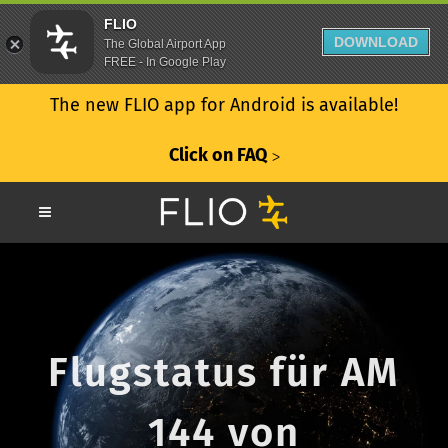
FLIO
DOWNLOAD
The Global Airport App
FREE - In Google Play
The new FLIO app for Android is available!
Click on FAQ
ᐳ
Flugstatus für AM
144 von