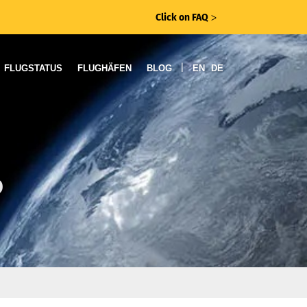
Click on FAQ
ᐳ
|
FLUGSTATUS
FLUGHÄFEN
BLOG
EN
DE
o