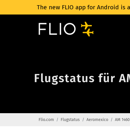
The new FLIO app for Android is a
Flugstatus für 
Flio.com
Flugstatus
Aeromexico
AM 1460