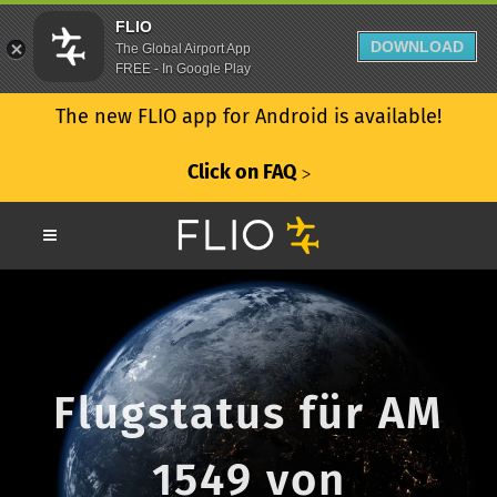
FLIO
DOWNLOAD
The Global Airport App
FREE - In Google Play
The new FLIO app for Android is available!
Click on FAQ
ᐳ
Flugstatus für AM
1549 von