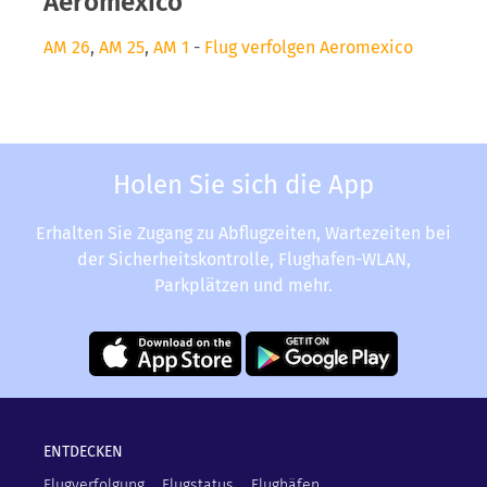
Aeromexico
AM 26
,
AM 25
,
AM 1
-
Flug verfolgen Aeromexico
Holen Sie sich die App
Erhalten Sie Zugang zu Abflugzeiten, Wartezeiten bei
der Sicherheitskontrolle, Flughafen-WLAN,
Parkplätzen und mehr.
ENTDECKEN
Flugverfolgung
Flugstatus
Flughäfen