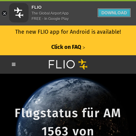
FLIO
DOWNLOAD
The Global Airport App
FREE - In Google Play
The new FLIO app for Android is available!
Click on FAQ
ᐳ
Flugstatus für AM
1563 von