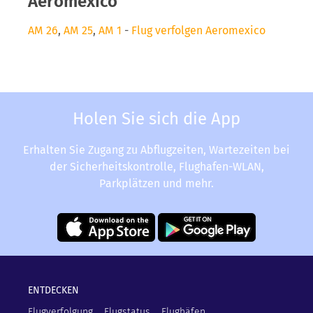
Aeromexico
AM 26
,
AM 25
,
AM 1
-
Flug verfolgen Aeromexico
Holen Sie sich die App
Erhalten Sie Zugang zu Abflugzeiten, Wartezeiten bei
der Sicherheitskontrolle, Flughafen-WLAN,
Parkplätzen und mehr.
ENTDECKEN
Flugverfolgung
Flugstatus
Flughäfen