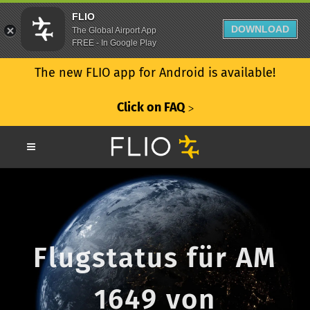
FLIO
DOWNLOAD
The Global Airport App
FREE - In Google Play
The new FLIO app for Android is available!
Click on FAQ
ᐳ
Flugstatus für AM
1649 von