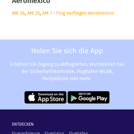
Aeromexico
AM 26
,
AM 25
,
AM 1
-
Flug verfolgen Aeromexico
Holen Sie sich die App
Erhalten Sie Zugang zu Abflugzeiten, Wartezeiten bei
der Sicherheitskontrolle, Flughafen-WLAN,
Parkplätzen und mehr.
ENTDECKEN
Flugverfolgung
Flugstatus
Flughäfen