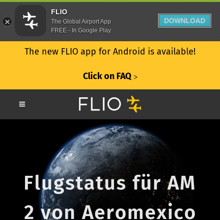
FLIO
DOWNLOAD
The Global Airport App
FREE - In Google Play
The new FLIO app for Android is available!
Click on FAQ
ᐳ
Flugstatus für AM
2 von Aeromexico