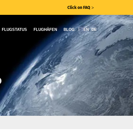
Click on FAQ
ᐳ
|
FLUGSTATUS
FLUGHÄFEN
BLOG
EN
DE
o