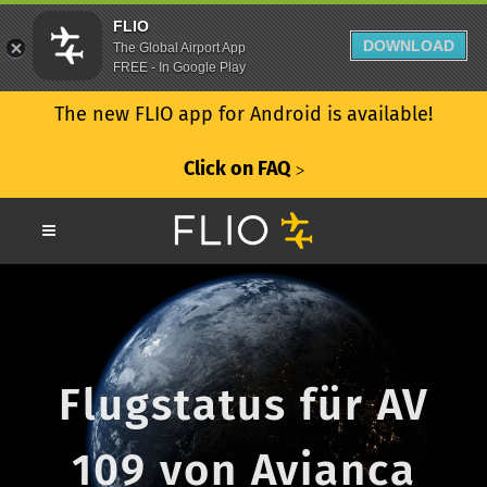
FLIO
DOWNLOAD
The Global Airport App
FREE - In Google Play
The new FLIO app for Android is available!
Click on FAQ
ᐳ
Flugstatus für AV
109 von Avianca