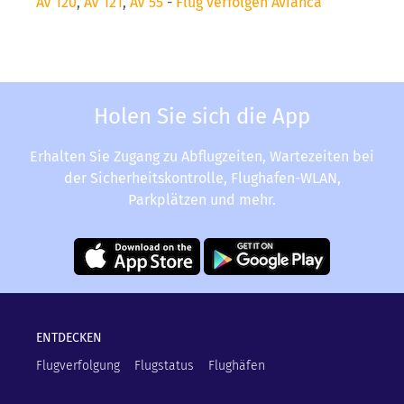
AV 120
,
AV 121
,
AV 55
-
Flug verfolgen Avianca
Holen Sie sich die App
Erhalten Sie Zugang zu Abflugzeiten, Wartezeiten bei
der Sicherheitskontrolle, Flughafen-WLAN,
Parkplätzen und mehr.
ENTDECKEN
Flugverfolgung
Flugstatus
Flughäfen