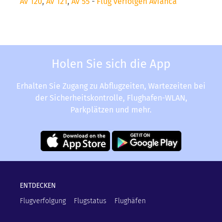
AV 120
,
AV 121
,
AV 55
-
Flug verfolgen Avianca
Holen Sie sich die App
Erhalten Sie Zugang zu Abflugzeiten, Wartezeiten bei
der Sicherheitskontrolle, Flughafen-WLAN,
Parkplätzen und mehr.
ENTDECKEN
Flugverfolgung
Flugstatus
Flughäfen