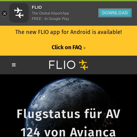
FLIO
DOWNLOAD
The Global Airport App
FREE - In Google Play
The new FLIO app for Android is available!
Click on FAQ
ᐳ
Flugstatus für AV
124 von Avianca