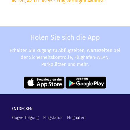
AV 120
,
AV 121
,
AV 55
-
Flug verfolgen Avianca
Holen Sie sich die App
Erhalten Sie Zugang zu Abflugzeiten, Wartezeiten bei
der Sicherheitskontrolle, Flughafen-WLAN,
Parkplätzen und mehr.
ENTDECKEN
Flugverfolgung
Flugstatus
Flughäfen