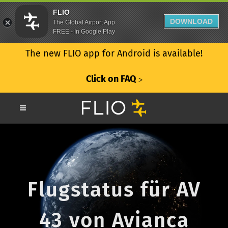
FLIO
DOWNLOAD
The Global Airport App
FREE - In Google Play
The new FLIO app for Android is available!
Click on FAQ
ᐳ
Flugstatus für AV
43 von Avianca