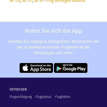
AV 120
,
AV 121
,
AV 55
-
Flug verfolgen Avianca
Holen Sie sich die App
Erhalten Sie Zugang zu Abflugzeiten, Wartezeiten bei
der Sicherheitskontrolle, Flughafen-WLAN,
Parkplätzen und mehr.
ENTDECKEN
Flugverfolgung
Flugstatus
Flughäfen