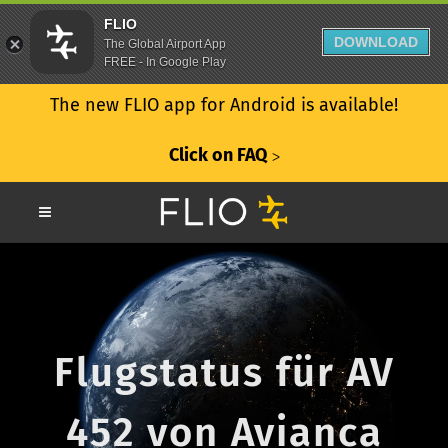
FLIO
DOWNLOAD
The Global Airport App
FREE - In Google Play
The new FLIO app for Android is available!
Click on FAQ
ᐳ
Flugstatus für AV
452 von Avianca