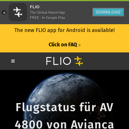
FLIO
DOWNLOAD
The Global Airport App
FREE - In Google Play
The new FLIO app for Android is available!
Click on FAQ
ᐳ
Flugstatus für AV
4800 von Avianca