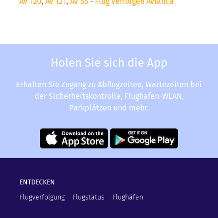
AV 120
,
AV 121
,
AV 55
-
Flug verfolgen Avianca
Holen Sie sich die App
Erhalten Sie Zugang zu Abflugzeiten, Wartezeiten bei
der Sicherheitskontrolle, Flughafen-WLAN,
Parkplätzen und mehr.
ENTDECKEN
Flugverfolgung
Flugstatus
Flughäfen