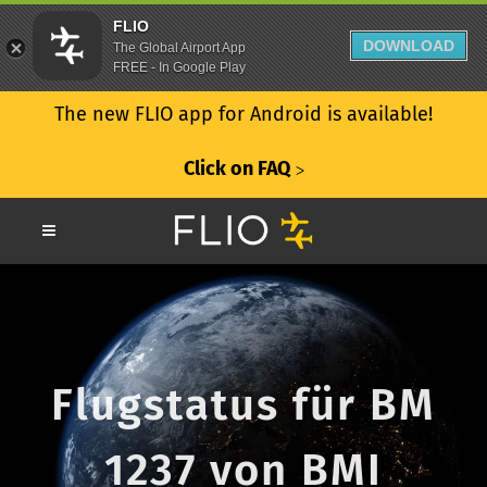
FLIO
DOWNLOAD
The Global Airport App
FREE - In Google Play
The new FLIO app for Android is available!
Click on FAQ
ᐳ
Flugstatus für BM
1237 von BMI