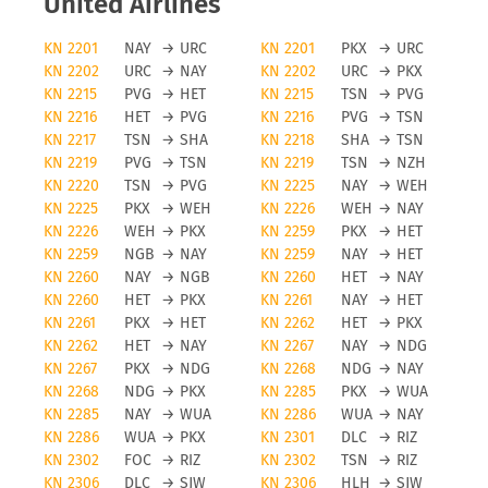
United Airlines
KN 2201
NAY
→
URC
KN 2201
PKX
→
URC
KN 2202
URC
→
NAY
KN 2202
URC
→
PKX
KN 2215
PVG
→
HET
KN 2215
TSN
→
PVG
KN 2216
HET
→
PVG
KN 2216
PVG
→
TSN
KN 2217
TSN
→
SHA
KN 2218
SHA
→
TSN
KN 2219
PVG
→
TSN
KN 2219
TSN
→
NZH
KN 2220
TSN
→
PVG
KN 2225
NAY
→
WEH
KN 2225
PKX
→
WEH
KN 2226
WEH
→
NAY
KN 2226
WEH
→
PKX
KN 2259
PKX
→
HET
KN 2259
NGB
→
NAY
KN 2259
NAY
→
HET
KN 2260
NAY
→
NGB
KN 2260
HET
→
NAY
KN 2260
HET
→
PKX
KN 2261
NAY
→
HET
KN 2261
PKX
→
HET
KN 2262
HET
→
PKX
KN 2262
HET
→
NAY
KN 2267
NAY
→
NDG
KN 2267
PKX
→
NDG
KN 2268
NDG
→
NAY
KN 2268
NDG
→
PKX
KN 2285
PKX
→
WUA
KN 2285
NAY
→
WUA
KN 2286
WUA
→
NAY
KN 2286
WUA
→
PKX
KN 2301
DLC
→
RIZ
KN 2302
FOC
→
RIZ
KN 2302
TSN
→
RIZ
KN 2306
DLC
→
SJW
KN 2306
HLH
→
SJW