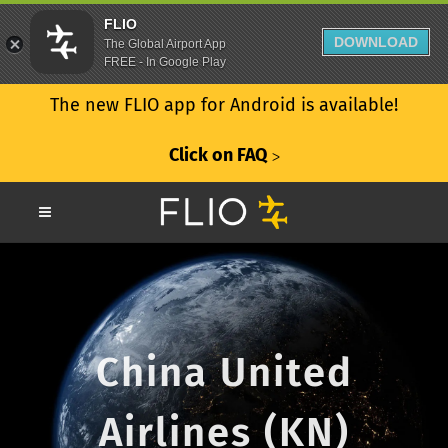
FLIO
DOWNLOAD
The Global Airport App
FREE - In Google Play
The new FLIO app for Android is available!
Click on FAQ
ᐳ
China United
Airlines (KN)