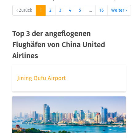
‹ Zurück
1
2
3
4
5
…
16
Weiter ›
Top 3 der angeflogenen
Flughäfen von China United
Airlines
Jining Qufu Airport