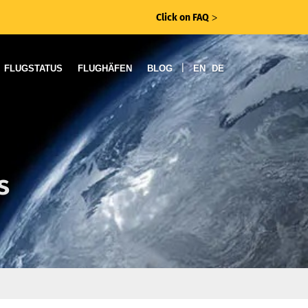
Click on FAQ
ᐳ
|
FLUGSTATUS
FLUGHÄFEN
BLOG
EN
DE
s