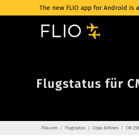
The new FLIO app for Android is a
Flugstatus für C
Flio.com
Flugstatus
Copa Airlines
CM 25