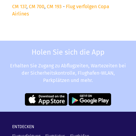
CM 137
,
CM 700
,
CM 193
-
Flug verfolgen Copa
Airlines
Holen Sie sich die App
Erhalten Sie Zugang zu Abflugzeiten, Wartezeiten bei
der Sicherheitskontrolle, Flughafen-WLAN,
Parkplätzen und mehr.
ENTDECKEN