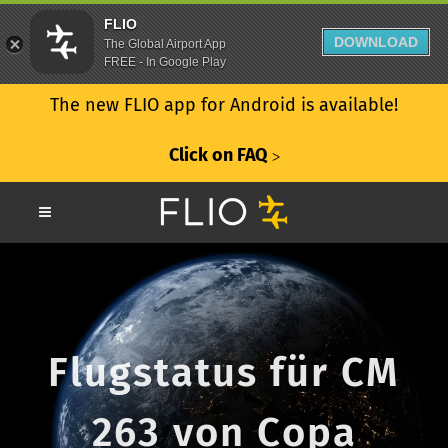
FLIO
DOWNLOAD
The Global Airport App
FREE - In Google Play
The new FLIO app for Android is available!
Click on FAQ
ᐳ
Flugstatus für CM
263 von Copa