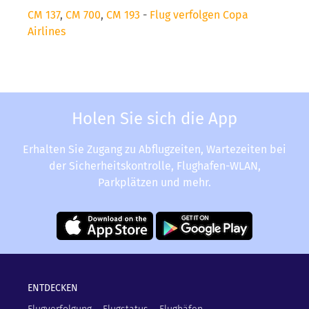
CM 137
,
CM 700
,
CM 193
-
Flug verfolgen Copa
Airlines
Holen Sie sich die App
Erhalten Sie Zugang zu Abflugzeiten, Wartezeiten bei
der Sicherheitskontrolle, Flughafen-WLAN,
Parkplätzen und mehr.
ENTDECKEN