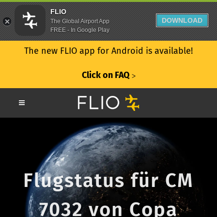
FLIO
DOWNLOAD
The Global Airport App
FREE - In Google Play
The new FLIO app for Android is available!
Click on FAQ
ᐳ
Flugstatus für CM
7032 von Copa