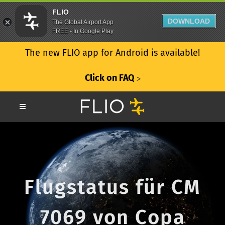
FLIO
DOWNLOAD
The Global Airport App
FREE - In Google Play
The new FLIO app for Android is available!
Click on FAQ
ᐳ
Flugstatus für CM
7069 von Copa