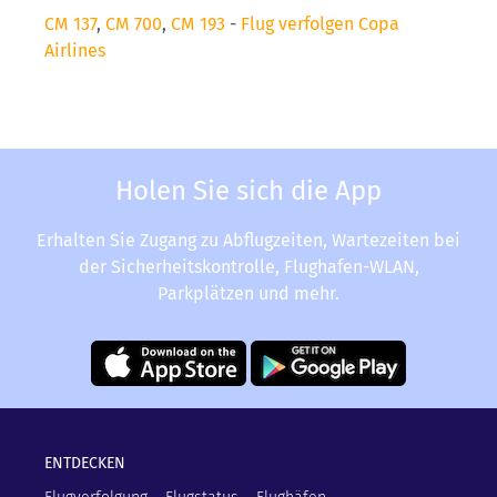
CM 137
,
CM 700
,
CM 193
-
Flug verfolgen Copa
Airlines
Holen Sie sich die App
Erhalten Sie Zugang zu Abflugzeiten, Wartezeiten bei
der Sicherheitskontrolle, Flughafen-WLAN,
Parkplätzen und mehr.
ENTDECKEN