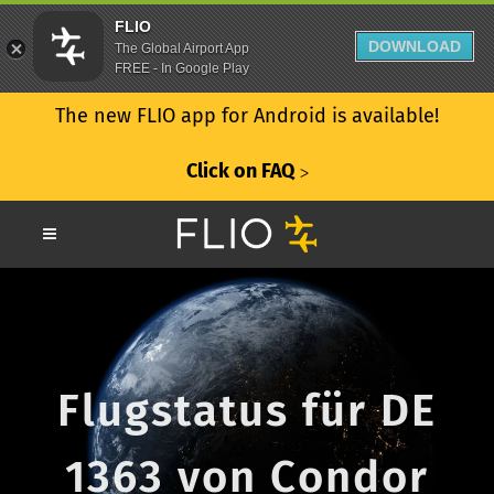
FLIO
DOWNLOAD
The Global Airport App
FREE - In Google Play
The new FLIO app for Android is available!
Click on FAQ
ᐳ
Flugstatus für DE
1363 von Condor