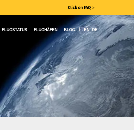
Click on FAQ
ᐳ
|
FLUGSTATUS
FLUGHÄFEN
BLOG
EN
DE