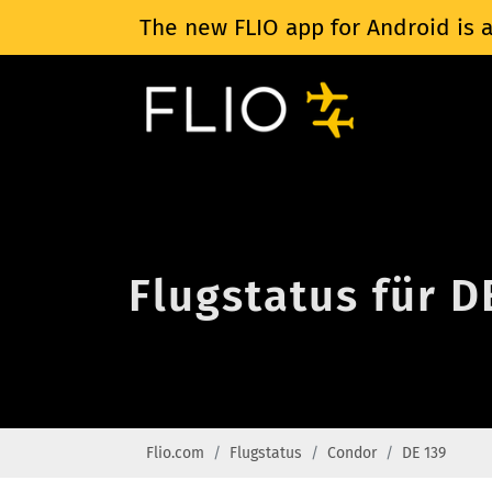
The new FLIO app for Android is a
Flugstatus für 
Flio.com
Flugstatus
Condor
DE 139