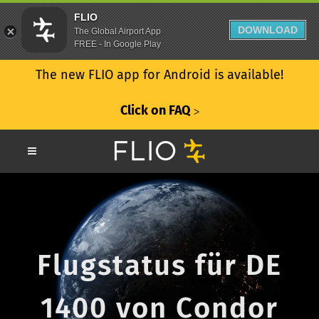
FLIO
DOWNLOAD
The Global Airport App
FREE - In Google Play
The new FLIO app for Android is available!
Click on FAQ
ᐳ
Flugstatus für DE
1400 von Condor