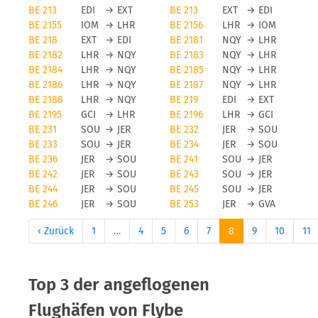
BE 213
EDI
→
EXT
BE 213
EXT
→
EDI
BE 2155
IOM
→
LHR
BE 2156
LHR
→
IOM
BE 218
EXT
→
EDI
BE 2181
NQY
→
LHR
BE 2182
LHR
→
NQY
BE 2183
NQY
→
LHR
BE 2184
LHR
→
NQY
BE 2185
NQY
→
LHR
BE 2186
LHR
→
NQY
BE 2187
NQY
→
LHR
BE 2188
LHR
→
NQY
BE 219
EDI
→
EXT
BE 2195
GCI
→
LHR
BE 2196
LHR
→
GCI
BE 231
SOU
→
JER
BE 232
JER
→
SOU
BE 233
SOU
→
JER
BE 234
JER
→
SOU
BE 236
JER
→
SOU
BE 241
SOU
→
JER
BE 242
JER
→
SOU
BE 243
SOU
→
JER
BE 244
JER
→
SOU
BE 245
SOU
→
JER
BE 246
JER
→
SOU
BE 253
JER
→
GVA
‹ Zurück
1
…
4
5
6
7
8
9
10
11
Top 3 der angeflogenen
Flughäfen von Flybe