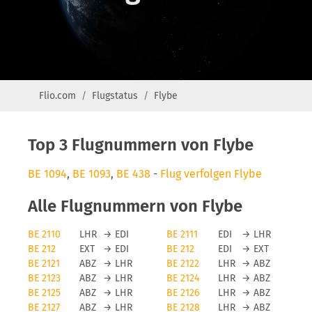
Flio.com
Flugstatus
Flybe
Top 3 Flugnummern von Flybe
BE 1094
,
BE 1093
,
BE 438
-
Flug verfolgen Flybe
Alle Flugnummern von Flybe
BE 2110
LHR
→
EDI
BE 2111
EDI
→
LHR
BE 212
EXT
→
EDI
BE 212
EDI
→
EXT
BE 2121
ABZ
→
LHR
BE 2122
LHR
→
ABZ
BE 2123
ABZ
→
LHR
BE 2124
LHR
→
ABZ
BE 2125
ABZ
→
LHR
BE 2126
LHR
→
ABZ
BE 2127
ABZ
→
LHR
BE 2128
LHR
→
ABZ