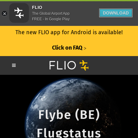
FLIO
DOWNLOAD
The Global Airport App
FREE - In Google Play
The new FLIO app for Android is available!
Click on FAQ
ᐳ
Flybe (BE)
Flugstatus