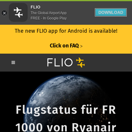
FLIO
DOWNLOAD
The Global Airport App
FREE - In Google Play
The new FLIO app for Android is available!
Click on FAQ
ᐳ
Flugstatus für FR
1000 von Ryanair