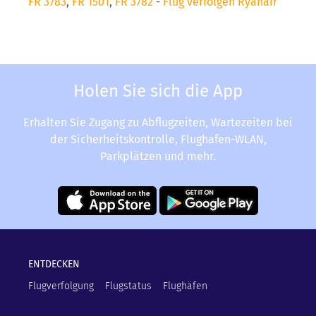
FR 3783
,
FR 1501
,
FR 3782
-
Flug verfolgen Ryanair
Holen Sie sich die App
Erhalten Sie Zugang zu Abflugzeiten, Wartezeiten bei
der Sicherheitskontrolle, Flughafen-WLAN,
Parkplätzen und mehr.
ENTDECKEN
Flugverfolgung
Flugstatus
Flughäfen