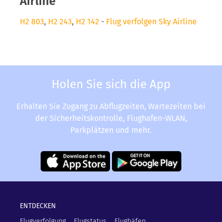
Airline
H2 803
,
H2 243
,
H2 142
-
Flug verfolgen Sky Airline
Holen Sie sich die App
Erhalten Sie Zugang zu Abflugzeiten, Wartezeiten bei
der Sicherheitskontrolle, Flughafen-WLAN,
Parkplätzen und mehr.
ENTDECKEN
Flugverfolgung
Flugstatus
Flughäfen