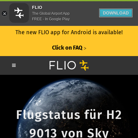
FLIO
DOWNLOAD
The Global Airport App
FREE - In Google Play
The new FLIO app for Android is available!
Click on FAQ
ᐳ
Flugstatus für H2
9013 von Sky