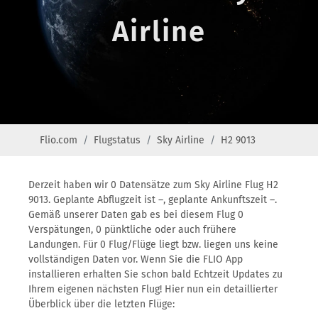
Airline
Flio.com
Flugstatus
Sky Airline
H2 9013
Derzeit haben wir 0 Datensätze zum Sky Airline Flug H2
9013. Geplante Abflugzeit ist –, geplante Ankunftszeit –.
Gemäß unserer Daten gab es bei diesem Flug 0
Verspätungen, 0 pünktliche oder auch frühere
Landungen. Für 0 Flug/Flüge liegt bzw. liegen uns keine
vollständigen Daten vor. Wenn Sie die FLIO App
installieren erhalten Sie schon bald Echtzeit Updates zu
Ihrem eigenen nächsten Flug! Hier nun ein detaillierter
Überblick über die letzten Flüge: