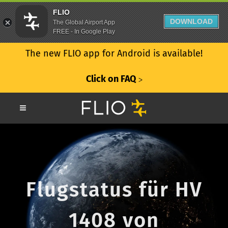
FLIO
DOWNLOAD
The Global Airport App
FREE - In Google Play
The new FLIO app for Android is available!
Click on FAQ
ᐳ
Flugstatus für HV
1408 von