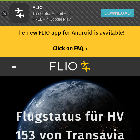
FLIO
DOWNLOAD
The Global Airport App
FREE - In Google Play
The new FLIO app for Android is available!
Click on FAQ
ᐳ
Flugstatus für HV
153 von Transavia