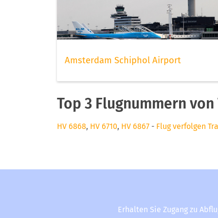
Amsterdam Schiphol Airport
Top 3 Flugnummern von T
HV 6868
,
HV 6710
,
HV 6867
-
Flug verfolgen Tr
Erhalten Sie Zugang zu Abfl