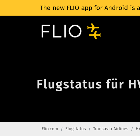
The new FLIO app for Android is a
Flugstatus für H
Flio.com
Flugstatus
Transavia Airlines
H