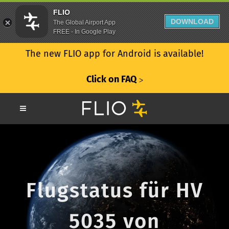
FLIO
DOWNLOAD
The Global Airport App
FREE - In Google Play
The new FLIO app for Android is available!
Click on FAQ
ᐳ
Flugstatus für HV
5035 von