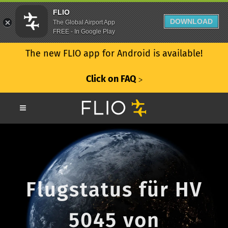
FLIO
DOWNLOAD
The Global Airport App
FREE - In Google Play
The new FLIO app for Android is available!
Click on FAQ
ᐳ
Flugstatus für HV
5045 von