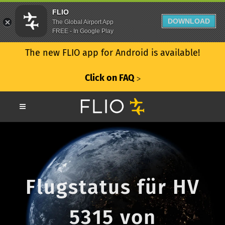
FLIO
DOWNLOAD
The Global Airport App
FREE - In Google Play
The new FLIO app for Android is available!
Click on FAQ
ᐳ
Flugstatus für HV
5315 von